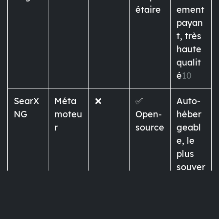
étaire
ement
payan
t, très
haute
qualit
é
10
SearX
Méta
❌
✅
Auto-
NG
moteu
Open-
héber
r
source
geabl
e, le
plus
souver
ain
11