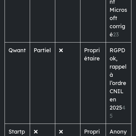
nt
Micros
oft
corrig
é
2
3
Qwant
Partiel
❌
Propri
RGPD
étaire
ok,
rappel
à
l’ordre
CNIL
en
2025
4
5
Startp
❌
❌
Propri
Anony