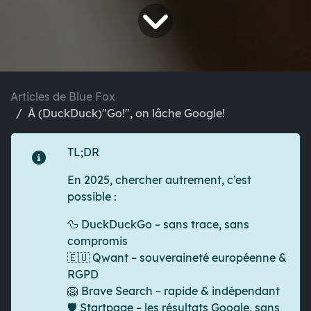
Articles de Blue Fox
À (DuckDuck)"Go!", on lâche Google!
TL;DR
En 2025, chercher autrement, c’est
possible :
🦆
DuckDuckGo
– sans trace, sans
compromis
🇪🇺
Qwant
– souveraineté européenne &
RGPD
🦁
Brave Search
– rapide & indépendant
🛡️
Startpage
– les résultats Google, sans