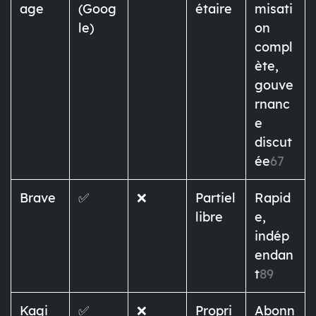
age
(Goog
étaire
misati
le)
on
compl
ète,
gouve
rnanc
e
discut
ée
6
7
Brave
✅
❌
Partiel
Rapid
libre
e,
indép
endan
t
8
9
Kagi
✅
❌
Propri
Abonn