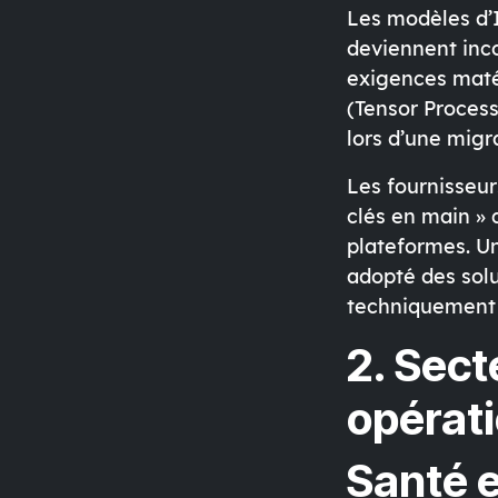
Les modèles d’I
deviennent inc
exigences maté
(Tensor Proces
lors d’une mig
Les fournisseur
clés en main » 
plateformes. U
adopté des sol
techniquement 
2. Sect
opérati
Santé 