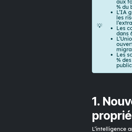
aux f
% du 
L’IA 
les ri
l’ext
💡
Les c
dans 
L’Uni
ouver
migra
Les s
% des
public
1. Nou
propriét
L’
intelligence ar