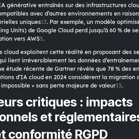
A générative entraînés sur des infrastructures clo
ompatibles avec d’autres environnements en raison
rielles uniques
13
. Par exemple, un modèle optimis
sing Units) de Google Cloud perd jusqu’à 60 % de s
ration vers AWS
3
.
s cloud
exploitent cette réalité en proposant des se
qui lient irréversiblement les données d’entraîneme
ne étude récente de Gartner révèle que 78 % des en
utions d’IA cloud en 2024 considèrent la migration
impossible » sans perte majeure de valeur
13
.
eurs critiques : impacts
onnels et réglementaire
et conformité RGPD