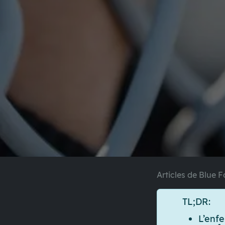
Articles de Blue F
TL;DR:
L’enf