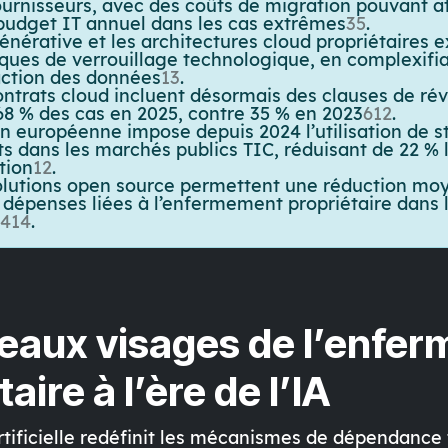
ournisseurs, avec des coûts de migration pouvant a
budget IT annuel dans les cas extrêmes
3
5
.
générative
et les architectures cloud propriétaires 
sques de verrouillage technologique, en complexifi
raction des données
13
.
ontrats cloud
incluent désormais des clauses de réve
68 % des cas en 2025, contre 35 % en 2023
6
12
.
on européenne
impose depuis 2024 l’utilisation de 
ts dans les marchés publics TIC, réduisant de 22 % 
tion
12
.
olutions open source
permettent une réduction mo
 dépenses liées à l’enfermement propriétaire dans 
4
14
.
veaux visages de l’enfe
aire à l’ère de l’IA
tificielle
redéfinit les mécanismes de dépendance 