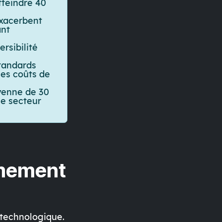
tteindre 40
exacerbent
ant
rsibilité
standards
les coûts de
yenne de 30
le secteur
rmement
technologique.