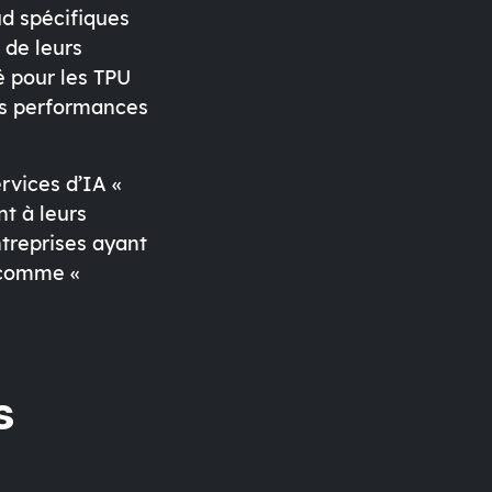
ud spécifiques
 de leurs
é pour les TPU
es performances
rvices d’IA «
nt à leurs
treprises ayant
 comme «
s