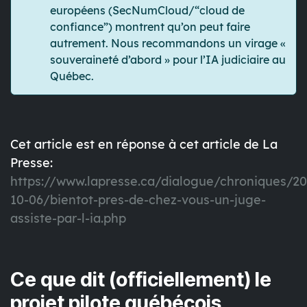
européens (SecNumCloud/“cloud de
confiance”) montrent qu’on peut faire
autrement. Nous recommandons un virage «
souveraineté d’abord » pour l’IA judiciaire au
Québec.
Cet article est en réponse à cet article de La
Presse:
https://www.lapresse.ca/dialogue/chroniques/20
10-06/bientot-pres-de-chez-vous-un-juge-
assiste-par-l-ia.php
Ce que dit (officiellement) le
projet pilote québécois