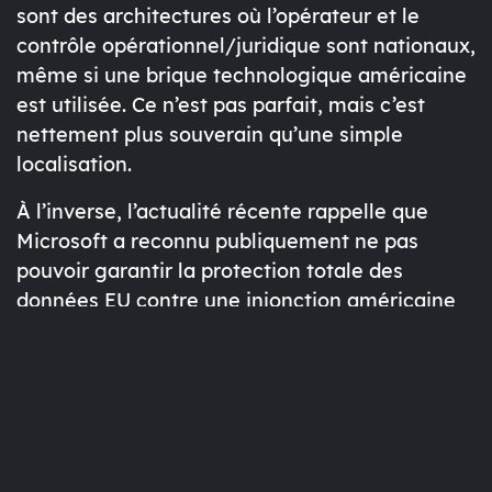
sont des architectures où
l’opérateur
et le
contrôle opérationnel/juridique
sont
nationaux
,
même si une brique technologique américaine
est utilisée. Ce n’est pas parfait, mais c’est
nettement plus souverain
qu’une simple
localisation.
À l’inverse, l’actualité récente rappelle que
Microsoft a
reconnu publiquement
ne pas
pouvoir
garantir
la protection totale des
données EU contre une injonction américaine
— ce qui alimente, en Europe, la préférence
pour des architectures
opérées localement
(ou
purement européennes).
Vérification des faits (par
rapport à l’article partagé)