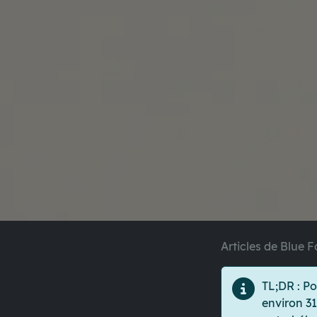
Articles de Blue F
TL;DR
: Po
environ 31