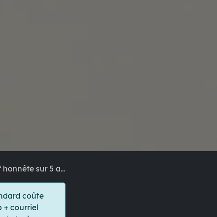
 honnête sur 5 ans
andard coûte
 + courriel