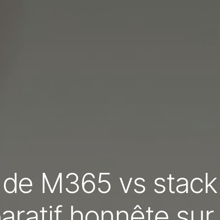
 de M365 vs stack l
ratif honnête sur