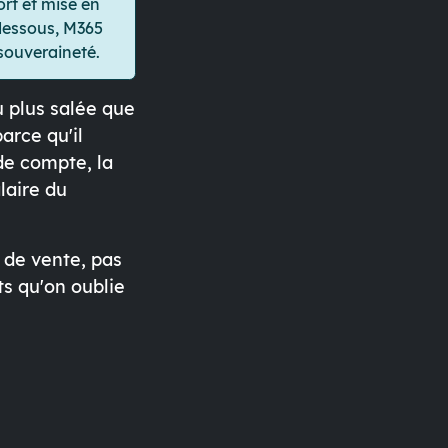
ort et mise en
 dessous, M365
 souveraineté.
u plus salée que
arce qu'il
de compte, la
laire du
e de vente, pas
ts qu'on oublie
5