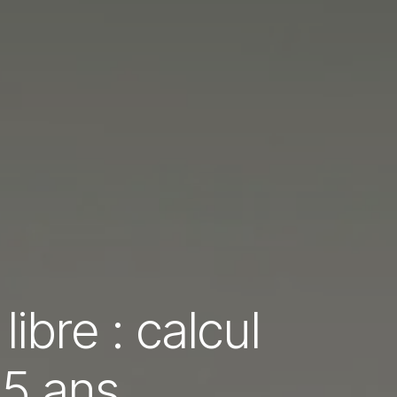
ibre : calcul
 5 ans