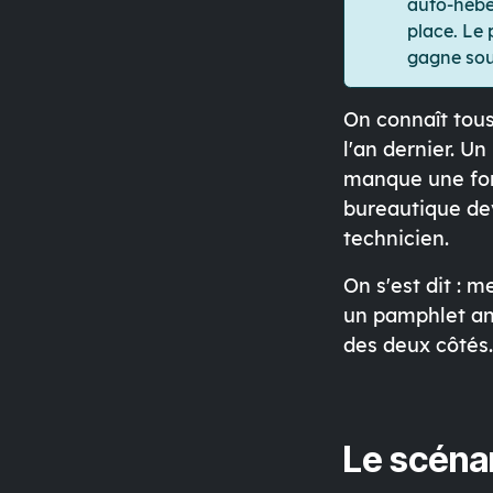
auto-héber
place. Le 
gagne souv
On connaît tous
l'an dernier. U
manque une fonc
bureautique dev
technicien.
On s'est dit : m
un pamphlet ant
des deux côtés.
Le scéna