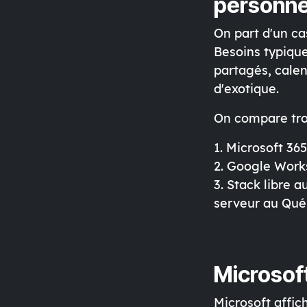
personn
On part d'un c
Besoins typique
partagés, calen
d'exotique.
On compare troi
1.
Microsoft 36
2.
Google Work
3.
Stack libre 
serveur au Qué
Microsoft 
Microsoft affic