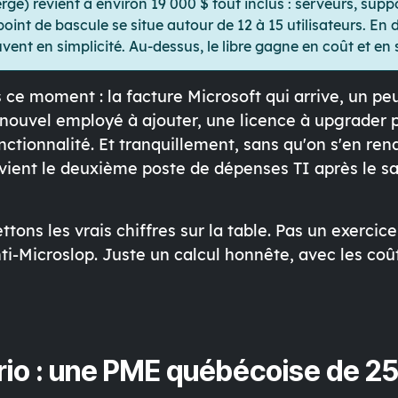
gé) revient à environ 19 000 $ tout inclus : serveurs, supp
point de bascule se situe autour de 12 à 15 utilisateurs. En
ent en simplicité. Au-dessus, le libre gagne en coût et en
 ce moment : la facture Microsoft qui arrive, un pe
n nouvel employé à ajouter, une licence à upgrader p
tionnalité. Et tranquillement, sans qu'on s'en ren
ient le deuxième poste de dépenses TI après le sa
ettons les vrais chiffres sur la table. Pas un exercic
i-Microslop. Juste un calcul honnête, avec les coû
rio : une PME québécoise de 2