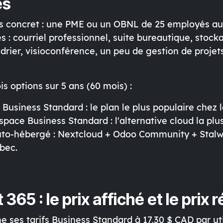
es
as concret : une PME ou un OBNL de 25 employés a
s : courriel professionnel, suite bureautique, stock
drier, visioconférence, un peu de gestion de projet
s options sur 5 ans (60 mois) :
5 Business Standard
: le plan le plus populaire chez 
space Business Standard
: l'alternative cloud la pl
auto-hébergé
: Nextcloud + Odoo Community + Stalwa
bec.
365 : le prix affiché et le prix r
he ses tarifs Business Standard à 17,30 $ CAD par uti