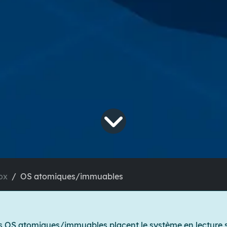
ox
OS atomiques/immuables
s OS atomiques/immuables placent le système en lecture s