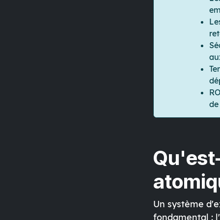
em
Le
re
Sé
au
Te
dé
RO
de 
Qu'est
atomiq
Un système d'e
fondamental :