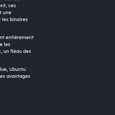
ent, ces
t une
 les binaires
ent entièrement
e les
, un fléau des
blue, Ubuntu
des avantages