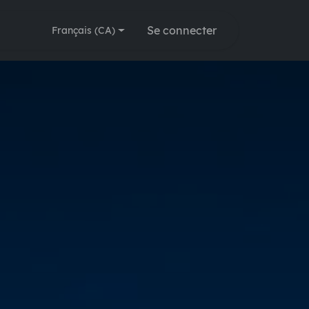
Modules
🗓️ Rendez-vous
Se connecter
Français (CA)