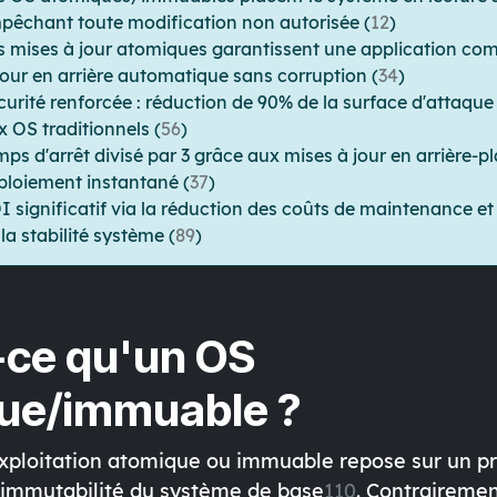
pêchant toute modification non autorisée (
1
2
)
s mises à jour atomiques garantissent une application co
tour en arrière automatique sans corruption (
3
4
)
curité renforcée : réduction de 90% de la surface d'attaque
x OS traditionnels (
5
6
)
mps d'arrêt divisé par 3 grâce aux mises à jour en arrière-pl
ploiement instantané (
3
7
)
I significatif via la réduction des coûts de maintenance et 
la stabilité système (
8
9
)
-ce qu'un OS
ue/immuable ?
xploitation atomique ou immuable repose sur un pr
l'immutabilité du système de base
1
10
. Contraireme