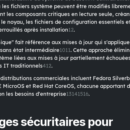
ù les fichiers système peuvent être modifiés librem
t les composants critiques en lecture seule, créan
le noyau, les fichiers de configuration essentiels et
rrouillés après installation
1
2
.
que" fait référence aux mises à jour qui s'appliqu
 sans état intermédiaire
10
11
. Cette approche élimin
tème liées aux mises à jour partiellement échouées
 IT traditionnels
4
12
.
 distributions commerciales incluent Fedora Silver
 MicroOS et Red Hat CoreOS, chacune apportant 
on les besoins d'entreprise
13
14
15
16
.
ges sécuritaires pour