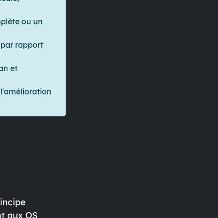
mplète ou un
 par rapport
an et
l'amélioration
incipe
nt aux OS