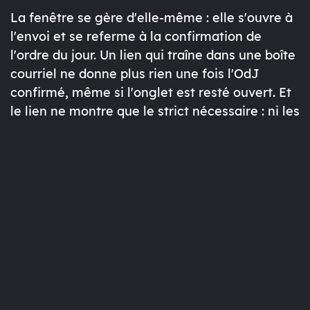
La fenêtre se gère d'elle-même : elle s'ouvre à
l'envoi et se referme à la confirmation de
l'ordre du jour. Un lien qui traîne dans une boîte
courriel ne donne plus rien une fois l'OdJ
confirmé, même si l'onglet est resté ouvert. Et
le lien ne montre que le strict nécessaire : ni les
notes, ni les tâches, ni les pièces jointes, ni ce
qu'un autre contributeur a proposé.
Quand la décision doit survivre
à la rencontre
Une décision prise en rencontre ne devrait pas
rester enterrée dans un PDF de compte rendu.
Elle devrait remonter là où on la cherchera plus
tard, par exemple dans la documentation
versionnée du projet ou de l'organisation.