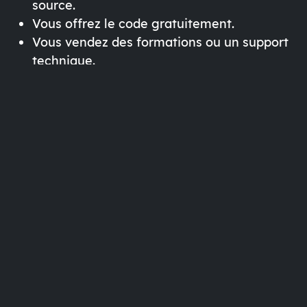
source.
Vous offrez le code gratuitement.
Vous vendez
des formations
ou
un support
technique
.
C’est le modèle des AMAP (Agriculture)
appliqué au numérique : le client paye pour
la
qualité et l’accompagnement
, pas pour le
produit de base.
4. Quand le code inspire la
vraie vie
L’Open Source dépasse l’informatique. À
Toronto, le projet
Open Source Beehives
utilise
des capteurs libres de droits pour protéger les
abeilles. En France,
La Louve
est un
supermarché coopératif où clients et employés